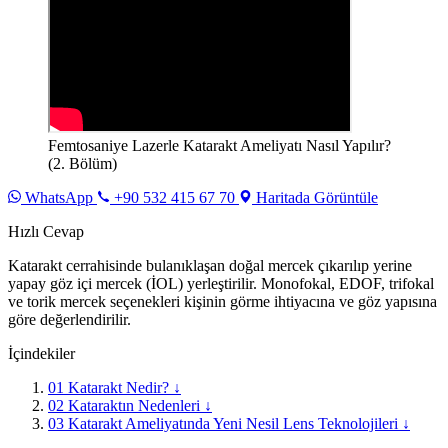
Femtosaniye Lazerle Katarakt Ameliyatı Nasıl Yapılır?
(2. Bölüm)
WhatsApp
+90 532 415 67 70
Haritada Görüntüle
Hızlı Cevap
Katarakt cerrahisinde bulanıklaşan doğal mercek çıkarılıp yerine
yapay göz içi mercek (İOL) yerleştirilir. Monofokal, EDOF, trifokal
ve torik mercek seçenekleri kişinin görme ihtiyacına ve göz yapısına
göre değerlendirilir.
İçindekiler
01
Katarakt Nedir?
↓
02
Kataraktın Nedenleri
↓
03
Katarakt Ameliyatında Yeni Nesil Lens Teknolojileri
↓