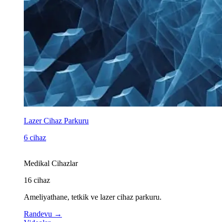
Lazer Cihaz Parkuru
6 cihaz
Medikal Cihazlar
16
cihaz
Ameliyathane, tetkik ve lazer cihaz parkuru.
Randevu
→