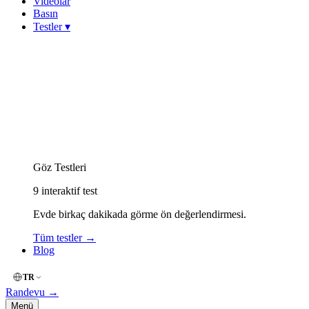
Videolar
Basın
Testler
▾
Görme Keskinliği (Snellen)
Miyop (Kırmızı-Yeşil)
Hipermetrop (Yakın Okuma)
Astigmat (Çizgi / Fan)
Keratokonus Risk
Amsler Grid (Merkezi Görme)
Renk Körlüğü (İshihara)
Göz Kuruluğu (OSDI)
Göz Yorgunluğu (Dijital)
Göz Testleri
9
interaktif test
Evde birkaç dakikada görme ön değerlendirmesi.
Tüm testler
→
Blog
TR
Randevu
→
Menü