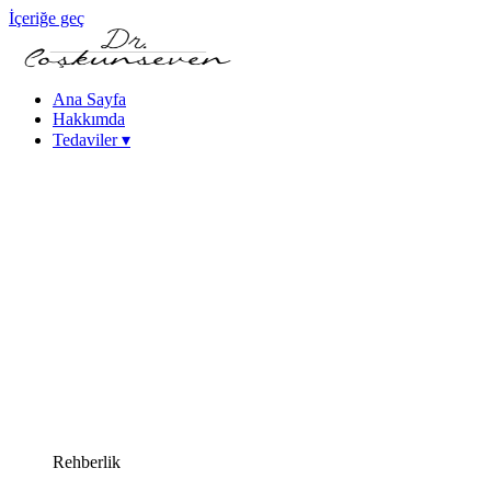
İçeriğe geç
Ana Sayfa
Hakkımda
Tedaviler
▾
Keratokonus Tedavisi
Katarakt - Göz İçi Mercek Tedavileri
Femtosaniye Lazerle Katarakt Tedavisi (FLACS)
Fako Katarakt Ameliyatı
Lazer Refraktif Cerrahi
Femtosaniye Lazer (Intralase)
SMILE Lazer Göz Ameliyatı
PRK Lazer Göz Ameliyatı
iLASIK Lazer Göz Ameliyatı
Excimer Lazer Göz Ameliyatı
Yüksek Miyopi Tedavileri (ICL & Fakik Lens)
Kuru Göz Tedavileri
Kornea Hastalıkları
Yakın Görme Bozukluğu (Presbiyopi) Tedavisi
Rehberlik