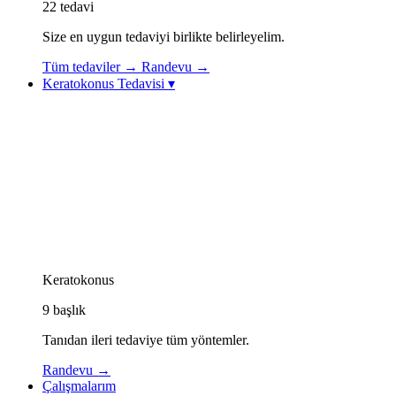
22
tedavi
Size en uygun tedaviyi birlikte belirleyelim.
Tüm tedaviler
→
Randevu
→
Keratokonus Tedavisi
▾
Keratokonus Tedavisi
Keratokonus Videoları
Topolazer (Topography-Guided Excimer Lazer)
Korneal Kollajen Çapraz Bağlama (CXL / Cross-
Linking)
Göz İçi Kontakt Lens (ICL)
Görme Rehabilitasyonu: Özel Kontakt Lensler
Kornea İçi Halka Tedavisi (Intacs / Keraring)
CAIRS Tedavisi (Kornea İçi Doğal Halka)
Keratokonus Athens Protokolü
Keratokonus
9
başlık
Tanıdan ileri tedaviye tüm yöntemler.
Randevu
→
Çalışmalarım