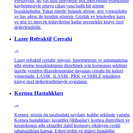
Presbiyopi, 40 yaş üstü bireylerde göz merceğinin esnekliğini
kaybetmesiyle ortaya çıkan yaşa bağlı bir görme
bozukluğudur. Yakın işlerde bulanık görme, göz yorgunluğu
ve baş ağrısı ile kendini gösterir. Gözlük ve lenslerden lazer
ve göz içi mercek tedavilerine kadar seçenekler kişiye özel
değerlendirilir.
Lazer Refraktif Cerrahi
→
Lazer refraktif cerrahi; miyopi, hipermetropi ve astigmatizma
gibi görme bozukluklarını düzeltmek için korneanın şeklinin
lazerle yeniden düzenlenmesine dayanan cerrahi bir tedavi
yöntemidir. LASIK, iLASIK, PRK ve SMILE teknikleri
kişiye özel değerlendirmeyle uygulanır.
Kornea Hastalıkları
→
Kornea, gözün ön tarafındaki saydam, kubbe şeklinde yapıdır.
Kornea hastalıkları; keratitler (iltihaplar), kornea distrofileri ve
keratokonus gibi ektaziler dahil korneayı etkileyen çeşitli
rahatsızlıkları kapsar. Erken teşhis ve tedavi hastalığın