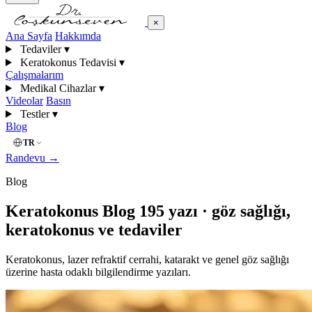
×
Ana Sayfa
Hakkımda
Tedaviler
▾
Keratokonus Tedavisi
▾
Çalışmalarım
Medikal Cihazlar
▾
Videolar
Basın
Testler
▾
Blog
TR
Randevu
→
Blog
Keratokonus Blog
195 yazı · göz sağlığı,
keratokonus ve tedaviler
Keratokonus, lazer refraktif cerrahi, katarakt ve genel göz sağlığı
üzerine hasta odaklı bilgilendirme yazıları.