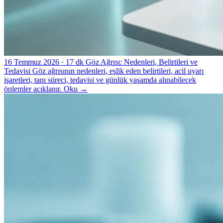
16 Temmuz 2026
· 17 dk
Göz Ağrısı: Nedenleri, Belirtileri ve
Tedavisi
Göz ağrısının nedenleri, eşlik eden belirtileri, acil uyarı
işaretleri, tanı süreci, tedavisi ve günlük yaşamda alınabilecek
önlemler açıklanır.
Oku
→