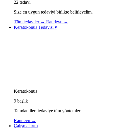
22
tedavi
Size en uygun tedaviyi birlikte belirleyelim.
Tüm tedaviler
→
Randevu
→
Keratokonus Tedavisi
▾
Keratokonus Tedavisi
Keratokonus Videoları
Topolazer (Topography-Guided Excimer Lazer)
Korneal Kollajen Çapraz Bağlama (CXL / Cross-
Linking)
Göz İçi Kontakt Lens (ICL)
Görme Rehabilitasyonu: Özel Kontakt Lensler
Kornea İçi Halka Tedavisi (Intacs / Keraring)
CAIRS Tedavisi (Kornea İçi Doğal Halka)
Keratokonus Athens Protokolü
Keratokonus
9
başlık
Tanıdan ileri tedaviye tüm yöntemler.
Randevu
→
Çalışmalarım