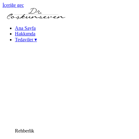
İçeriğe geç
Ana Sayfa
Hakkımda
Tedaviler
▾
Keratokonus Tedavisi
Katarakt - Göz İçi Mercek Tedavileri
Femtosaniye Lazerle Katarakt Tedavisi (FLACS)
Fako Katarakt Ameliyatı
Lazer Refraktif Cerrahi
Femtosaniye Lazer (Intralase)
SMILE Lazer Göz Ameliyatı
PRK Lazer Göz Ameliyatı
iLASIK Lazer Göz Ameliyatı
Excimer Lazer Göz Ameliyatı
Yüksek Miyopi Tedavileri (ICL & Fakik Lens)
Kuru Göz Tedavileri
Kornea Hastalıkları
Yakın Görme Bozukluğu (Presbiyopi) Tedavisi
Rehberlik