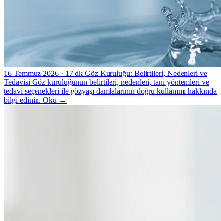
16 Temmuz 2026
· 17 dk
Göz Kuruluğu: Belirtileri, Nedenleri ve
Tedavisi
Göz kuruluğunun belirtileri, nedenleri, tanı yöntemleri ve
tedavi seçenekleri ile gözyaşı damlalarının doğru kullanımı hakkında
bilgi edinin.
Oku
→