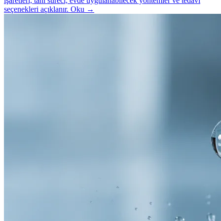
işaretleri, tanı süreci, evde uygulanabilecek yöntemler ve tedavi
seçenekleri açıklanır.
Oku
→