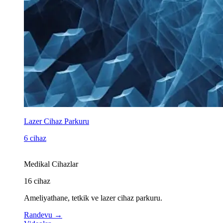
Lazer Cihaz Parkuru
6 cihaz
Medikal Cihazlar
16
cihaz
Ameliyathane, tetkik ve lazer cihaz parkuru.
Randevu
→