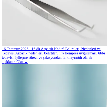
16 Temmuz 2026
· 16 dk
Arpacık Nedir? Belirtileri, Nedenleri ve
Tedavisi
Arpacık nedenleri, belirtileri, ılık kompres uygulaması, tıbbi
tedavisi, iyileşme süreci ve şalazyondan farkı ayrıntılı olarak
açıklanır.
Oku
→