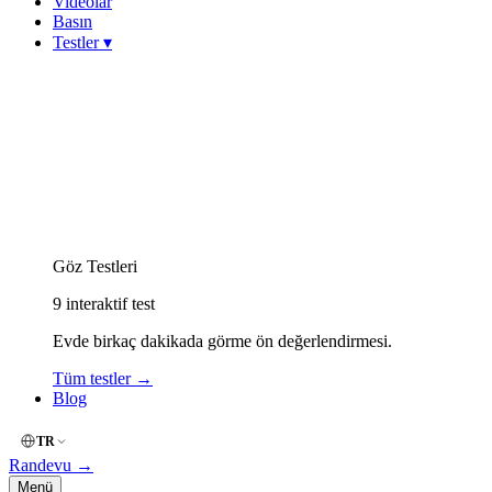
Videolar
Basın
Testler
▾
Görme Keskinliği (Snellen)
Miyop (Kırmızı-Yeşil)
Hipermetrop (Yakın Okuma)
Astigmat (Çizgi / Fan)
Keratokonus Risk
Amsler Grid (Merkezi Görme)
Renk Körlüğü (İshihara)
Göz Kuruluğu (OSDI)
Göz Yorgunluğu (Dijital)
Göz Testleri
9
interaktif test
Evde birkaç dakikada görme ön değerlendirmesi.
Tüm testler
→
Blog
TR
Randevu
→
Menü