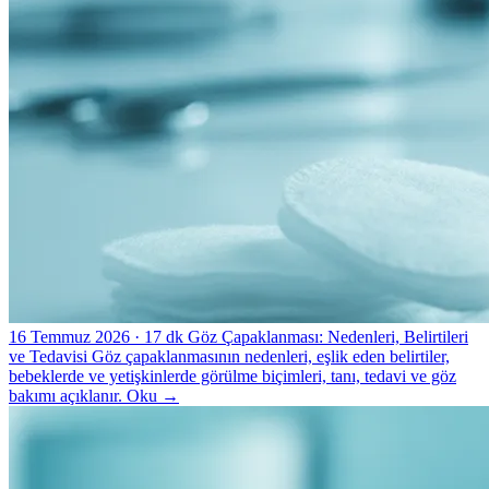
16 Temmuz 2026
· 17 dk
Göz Çapaklanması: Nedenleri, Belirtileri
ve Tedavisi
Göz çapaklanmasının nedenleri, eşlik eden belirtiler,
bebeklerde ve yetişkinlerde görülme biçimleri, tanı, tedavi ve göz
bakımı açıklanır.
Oku
→