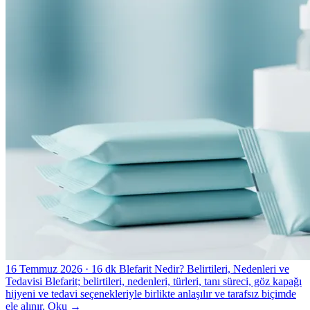
16 Temmuz 2026
· 16 dk
Blefarit Nedir? Belirtileri, Nedenleri ve
Tedavisi
Blefarit; belirtileri, nedenleri, türleri, tanı süreci, göz kapağı
hijyeni ve tedavi seçenekleriyle birlikte anlaşılır ve tarafsız biçimde
ele alınır.
Oku
→