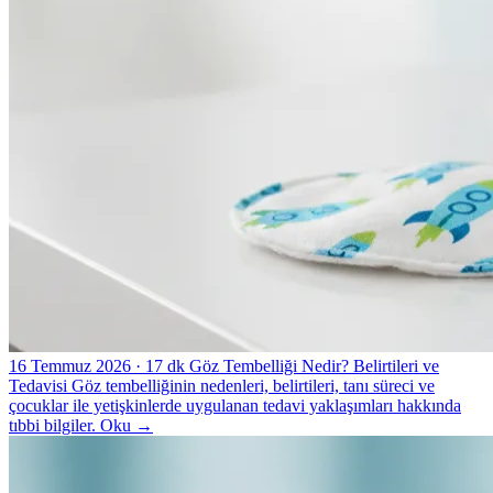
16 Temmuz 2026
· 17 dk
Göz Tembelliği Nedir? Belirtileri ve
Tedavisi
Göz tembelliğinin nedenleri, belirtileri, tanı süreci ve
çocuklar ile yetişkinlerde uygulanan tedavi yaklaşımları hakkında
tıbbi bilgiler.
Oku
→