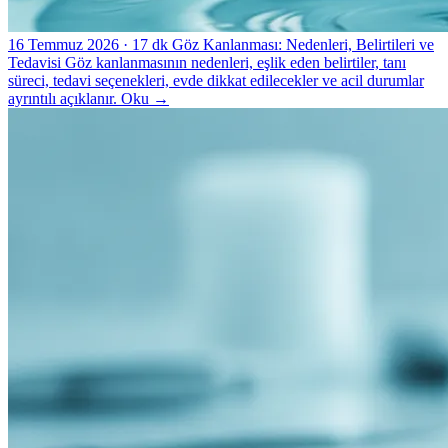
16 Temmuz 2026
· 17 dk
Göz Kanlanması: Nedenleri, Belirtileri ve
Tedavisi
Göz kanlanmasının nedenleri, eşlik eden belirtiler, tanı
süreci, tedavi seçenekleri, evde dikkat edilecekler ve acil durumlar
ayrıntılı açıklanır.
Oku
→