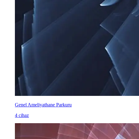
Genel Ameliyathane Parkuru
4 cihaz