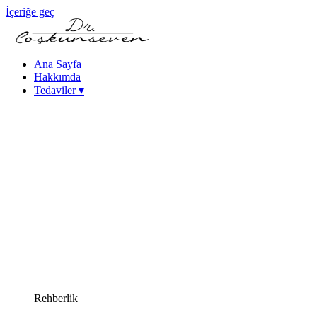
İçeriğe geç
Ana Sayfa
Hakkımda
Tedaviler
▾
Keratokonus Tedavisi
Katarakt - Göz İçi Mercek Tedavileri
Femtosaniye Lazerle Katarakt Tedavisi (FLACS)
Fako Katarakt Ameliyatı
Lazer Refraktif Cerrahi
Femtosaniye Lazer (Intralase)
SMILE Lazer Göz Ameliyatı
PRK Lazer Göz Ameliyatı
iLASIK Lazer Göz Ameliyatı
Excimer Lazer Göz Ameliyatı
Yüksek Miyopi Tedavileri (ICL & Fakik Lens)
Kuru Göz Tedavileri
Kornea Hastalıkları
Yakın Görme Bozukluğu (Presbiyopi) Tedavisi
Rehberlik