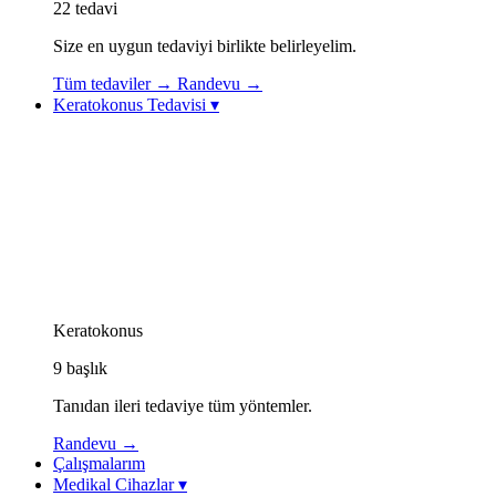
22
tedavi
Size en uygun tedaviyi birlikte belirleyelim.
Tüm tedaviler
→
Randevu
→
Keratokonus Tedavisi
▾
Keratokonus Tedavisi
Keratokonus Videoları
Topolazer (Topography-Guided Excimer Lazer)
Korneal Kollajen Çapraz Bağlama (CXL / Cross-Linkin
Göz İçi Kontakt Lens (ICL)
Görme Rehabilitasyonu: Özel Kontakt Lensler
Kornea İçi Halka Tedavisi (Intacs / Keraring)
CAIRS Tedavisi (Kornea İçi Doğal Halka)
Keratokonus Athens Protokolü
Keratokonus
9
başlık
Tanıdan ileri tedaviye tüm yöntemler.
Randevu
→
Çalışmalarım
Medikal Cihazlar
▾