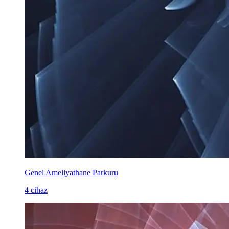
Genel Ameliyathane Parkuru
4 cihaz