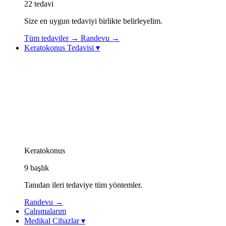
22
tedavi
Size en uygun tedaviyi birlikte belirleyelim.
Tüm tedaviler
→
Randevu
→
Keratokonus Tedavisi
▾
Keratokonus Tedavisi
Keratokonus Videoları
Topolazer (Topography-Guided Excimer Lazer)
Korneal Kollajen Çapraz Bağlama (CXL / Cross-Linkin
Göz İçi Kontakt Lens (ICL)
Görme Rehabilitasyonu: Özel Kontakt Lensler
Kornea İçi Halka Tedavisi (Intacs / Keraring)
CAIRS Tedavisi (Kornea İçi Doğal Halka)
Keratokonus Athens Protokolü
Keratokonus
9
başlık
Tanıdan ileri tedaviye tüm yöntemler.
Randevu
→
Çalışmalarım
Medikal Cihazlar
▾