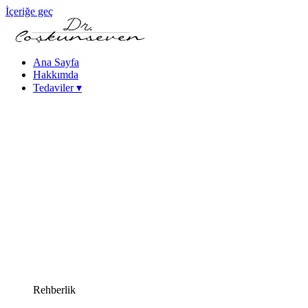
İçeriğe geç
Ana Sayfa
Hakkımda
Tedaviler
▾
Keratokonus Tedavisi
Katarakt - Göz İçi Mercek Tedavileri
Femtosaniye Lazerle Katarakt Tedavisi (FLACS)
Fako Katarakt Ameliyatı
Lazer Refraktif Cerrahi
Femtosaniye Lazer (Intralase)
SMILE Lazer Göz Ameliyatı
PRK Lazer Göz Ameliyatı
iLASIK Lazer Göz Ameliyatı
Excimer Lazer Göz Ameliyatı
Yüksek Miyopi Tedavileri (ICL & Fakik Lens)
Kuru Göz Tedavileri
Kornea Hastalıkları
Yakın Görme Bozukluğu (Presbiyopi) Tedavisi
Rehberlik