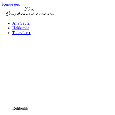
İçeriğe geç
Ana Sayfa
Hakkımda
Tedaviler
▾
Keratokonus Tedavisi
Katarakt - Göz İçi Mercek Tedavileri
Femtosaniye Lazerle Katarakt Tedavisi (FLACS)
Fako Katarakt Ameliyatı
Lazer Refraktif Cerrahi
Femtosaniye Lazer (Intralase)
SMILE Lazer Göz Ameliyatı
PRK Lazer Göz Ameliyatı
iLASIK Lazer Göz Ameliyatı
Excimer Lazer Göz Ameliyatı
Yüksek Miyopi Tedavileri (ICL & Fakik Lens)
Kuru Göz Tedavileri
Kornea Hastalıkları
Yakın Görme Bozukluğu (Presbiyopi) Tedavisi
Rehberlik