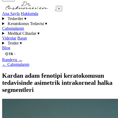
×
Ana Sayfa
Hakkımda
Tedaviler
▾
Keratokonus Tedavisi
▾
Çalışmalarım
Medikal Cihazlar
▾
Videolar
Basın
Testler
▾
Blog
TR
Randevu
→
←
Çalışmalarım
Kardan adam fenotipi keratokonusun
tedavisinde asimetrik intrakorneal halka
segmentleri