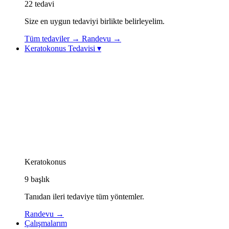
22
tedavi
Size en uygun tedaviyi birlikte belirleyelim.
Tüm tedaviler
→
Randevu
→
Keratokonus Tedavisi
▾
Keratokonus Tedavisi
Keratokonus Videoları
Topolazer (Topography-Guided Excimer Lazer)
Korneal Kollajen Çapraz Bağlama (CXL / Cross-
Linking)
Göz İçi Kontakt Lens (ICL)
Görme Rehabilitasyonu: Özel Kontakt Lensler
Kornea İçi Halka Tedavisi (Intacs / Keraring)
CAIRS Tedavisi (Kornea İçi Doğal Halka)
Keratokonus Athens Protokolü
Keratokonus
9
başlık
Tanıdan ileri tedaviye tüm yöntemler.
Randevu
→
Çalışmalarım