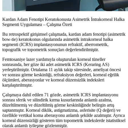
Kardan Adam Fenotipi Keratokonusta Asimetrik İntrakorneal Halka
Segmenti Uygulaması – Çalışma Özeti
Bu retrospektif girişimsel çalışmada, kardan adam fenotipi (asimetrik
bow-tie) keratokonus olgularında asimetrik intrakorneal halka
segmenti (ICRS) implantasyonunun refraktif, aberrometrik,
topografik ve topometrik sonuçları değerlendirilmiştir.
Femtosaniye lazer yardımıyla oluşturulan korneal tüneller
sonrasında, her göze iki adet asimetrik ICRS (Keraring AS)
yerleştirilmiştir. Ortalama 11 aylık takip süresinde, ameliyat öncesi
ve sonrası görme keskinliği, refraksiyon değerleri, korneal eğrilik
ölçümleri, aberasyonlar ve korneal düzensizlik indeksleri
karşılaştırılmıştır.
Çalışmaya dahil edilen 71 gözde, asimetrik ICRS implantasyonu
sonrası sferik ve silindirik kırma kusurlarında anlamlı azalma,
düzeltilmemiş ve düzeltilmiş görme keskinliğinde belirgin artış
saptanmıştır. Korneal diklik, astigmatizma, asferisite (Q değeri) ve
özellikle vertikal koma aberasyonu anlamlı şekilde azalmıştır. Ayrıca
korneal düzensizliği gösteren tüm topometrik indekslerde istatistiksel
olarak anlamlı iyileşme gözlenmiştir.