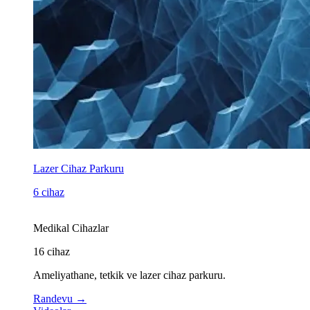
Lazer Cihaz Parkuru
6 cihaz
Medikal Cihazlar
16
cihaz
Ameliyathane, tetkik ve lazer cihaz parkuru.
Randevu
→