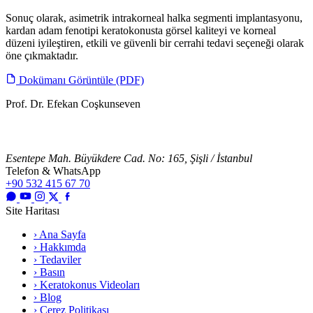
Sonuç olarak, asimetrik intrakorneal halka segmenti implantasyonu,
kardan adam fenotipi keratokonusta görsel kaliteyi ve korneal
düzeni iyileştiren, etkili ve güvenli bir cerrahi tedavi seçeneği olarak
öne çıkmaktadır.
Dokümanı Görüntüle (PDF)
Prof. Dr. Efekan Coşkunseven
Esentepe Mah. Büyükdere Cad. No: 165, Şişli / İstanbul
Telefon & WhatsApp
+90 532 415 67 70
Site Haritası
› Ana Sayfa
› Hakkımda
› Tedaviler
› Basın
› Keratokonus Videoları
› Blog
› Çerez Politikası