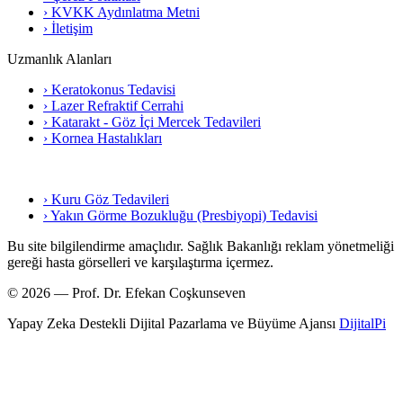
› KVKK Aydınlatma Metni
› İletişim
Uzmanlık Alanları
› Keratokonus Tedavisi
› Lazer Refraktif Cerrahi
› Katarakt - Göz İçi Mercek Tedavileri
› Kornea Hastalıkları
› Kuru Göz Tedavileri
› Yakın Görme Bozukluğu (Presbiyopi) Tedavisi
Bu site bilgilendirme amaçlıdır. Sağlık Bakanlığı reklam yönetmeliği
gereği hasta görselleri ve karşılaştırma içermez.
© 2026 — Prof. Dr. Efekan Coşkunseven
Yapay Zeka Destekli Dijital Pazarlama ve Büyüme Ajansı
DijitalPi