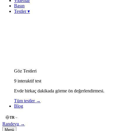
Videolar
Basın
Testler
▾
Görme Keskinliği (Snellen)
Miyop (Kırmızı-Yeşil)
Hipermetrop (Yakın Okuma)
Astigmat (Çizgi / Fan)
Keratokonus Risk
Amsler Grid (Merkezi Görme)
Renk Körlüğü (İshihara)
Göz Kuruluğu (OSDI)
Göz Yorgunluğu (Dijital)
Göz Testleri
9
interaktif test
Evde birkaç dakikada görme ön değerlendirmesi.
Tüm testler
→
Blog
TR
Randevu
→
Menü