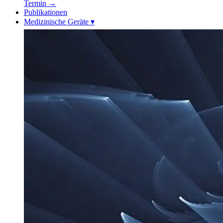
Termin
→
Publikationen
Medizinische Geräte
▾