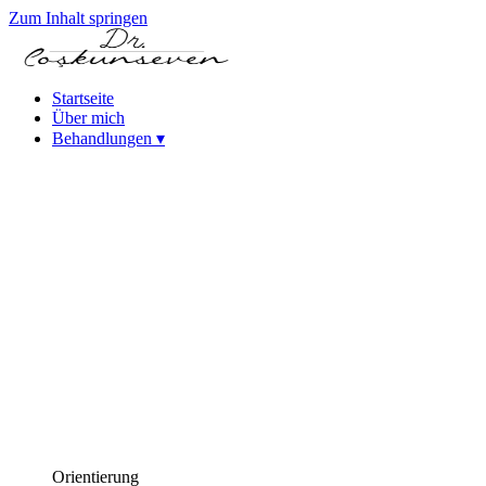
Zum Inhalt springen
Startseite
Über mich
Behandlungen
▾
Keratokonus-Behandlung
Katarakt – Intraokularlinsen-Behandlungen
Femtosekundenlaser-Kataraktbehandlung
(FLACS)
Phako-Kataraktoperation
Laser-Refraktivchirurgie
Femtosekundenlaser (Intralase)
SMILE-Laser-Augenoperation
PRK-Laser-Augenoperation
iLASIK Laser-Augenoperation
Excimer-Laser-Augenoperation
Behandlungen bei hoher Myopie (ICL & phake Linsen)
Behandlungen des trockenen Auges
Hornhauterkrankungen
Behandlung der Alterssichtigkeit (Presbyopie)
Orientierung