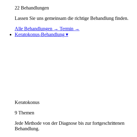
22
Behandlungen
Lassen Sie uns gemeinsam die richtige Behandlung finden.
Alle Behandlungen
→
Termin
→
Keratokonus-Behandlung
▾
Keratokonus-Behandlung
Keratokonus-Videos
Topolaser (Topografiegeführter Excimerlaser)
Korneale Kollagenvernetzung (CXL / Cross-
Linking)
Intraokulare Kontaktlinse (ICL)
Sehrehabilitation: Spezielle Kontaktlinsen
Intrakorneale Ringimplantation (Intacs / Keraring)
CAIRS-Behandlung (Natürlicher Hornhautring)
Keratokonus Athens-Protokoll
Keratokonus
9
Themen
Jede Methode von der Diagnose bis zur fortgeschrittenen
Behandlung.