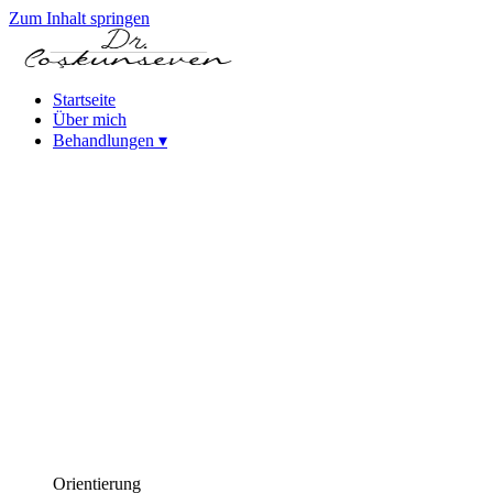
Zum Inhalt springen
Startseite
Über mich
Behandlungen
▾
Keratokonus-Behandlung
Katarakt – Intraokularlinsen-Behandlungen
Femtosekundenlaser-Kataraktbehandlung
(FLACS)
Phako-Kataraktoperation
Laser-Refraktivchirurgie
Femtosekundenlaser (Intralase)
SMILE-Laser-Augenoperation
PRK-Laser-Augenoperation
iLASIK Laser-Augenoperation
Excimer-Laser-Augenoperation
Behandlungen bei hoher Myopie (ICL & phake Linsen)
Behandlungen des trockenen Auges
Hornhauterkrankungen
Behandlung der Alterssichtigkeit (Presbyopie)
Orientierung