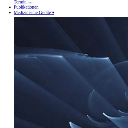
Termin
→
Publikationen
Medizinische Geräte
▾