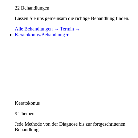
22
Behandlungen
Lassen Sie uns gemeinsam die richtige Behandlung finden.
Alle Behandlungen
→
Termin
→
Keratokonus-Behandlung
▾
Keratokonus-Behandlung
Keratokonus-Videos
Topolaser (Topografiegeführter Excimerlaser)
Korneale Kollagenvernetzung (CXL / Cross-
Linking)
Intraokulare Kontaktlinse (ICL)
Sehrehabilitation: Spezielle Kontaktlinsen
Intrakorneale Ringimplantation (Intacs / Keraring)
CAIRS-Behandlung (Natürlicher Hornhautring)
Keratokonus Athens-Protokoll
Keratokonus
9
Themen
Jede Methode von der Diagnose bis zur fortgeschrittenen
Behandlung.