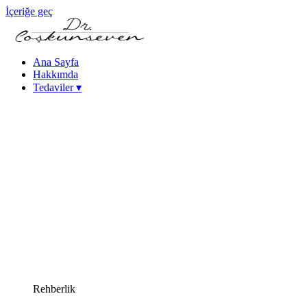
İçeriğe geç
Ana Sayfa
Hakkımda
Tedaviler
▾
Keratokonus Tedavisi
Katarakt - Göz İçi Mercek Tedavileri
Femtosaniye Lazerle Katarakt Tedavisi (FLACS)
Fako Katarakt Ameliyatı
Lazer Refraktif Cerrahi
Femtosaniye Lazer (Intralase)
SMILE Lazer Göz Ameliyatı
PRK Lazer Göz Ameliyatı
iLASIK Lazer Göz Ameliyatı
Excimer Lazer Göz Ameliyatı
Yüksek Miyopi Tedavileri (ICL & Fakik Lens)
Kuru Göz Tedavileri
Kornea Hastalıkları
Yakın Görme Bozukluğu (Presbiyopi) Tedavisi
Rehberlik