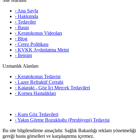
Site Haritası
› Ana Sayfa
› Hakkımda
› Tedaviler
› Basın
› Keratokonus Videoları
› Blog
› Çerez Politikası
› KVKK Aydınlatma Metni
› İletişim
Uzmanlık Alanları
› Keratokonus Tedavisi
› Lazer Refraktif Cerrahi
› Katarakt - Göz İçi Mercek Tedavileri
› Kornea Hastalıkları
› Kuru Göz Tedavileri
› Yakın Görme Bozukluğu (Presbiyopi) Tedavisi
Bu site bilgilendirme amaçlıdır. Sağlık Bakanlığı reklam yönetmeliği
gereği hasta görselleri ve karşılaştırma içermez.