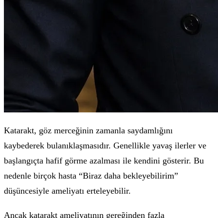
Katarakt, göz merceğinin zamanla saydamlığını
kaybederek bulanıklaşmasıdır. Genellikle yavaş ilerler ve
başlangıçta hafif görme azalması ile kendini gösterir. Bu
nedenle birçok hasta “Biraz daha bekleyebilirim”
düşüncesiyle ameliyatı erteleyebilir.
Ancak katarakt ameliyatının gereğinden fazla