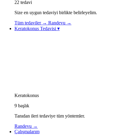
22
tedavi
Size en uygun tedaviyi birlikte belirleyelim.
Tüm tedaviler
→
Randevu
→
Keratokonus Tedavisi
▾
Keratokonus Tedavisi
Keratokonus Videoları
Topolazer (Topography-Guided Excimer Lazer)
Korneal Kollajen Çapraz Bağlama (CXL / Cross-
Linking)
Göz İçi Kontakt Lens (ICL)
Görme Rehabilitasyonu: Özel Kontakt Lensler
Kornea İçi Halka Tedavisi (Intacs / Keraring)
CAIRS Tedavisi (Kornea İçi Doğal Halka)
Keratokonus Athens Protokolü
Keratokonus
9
başlık
Tanıdan ileri tedaviye tüm yöntemler.
Randevu
→
Çalışmalarım