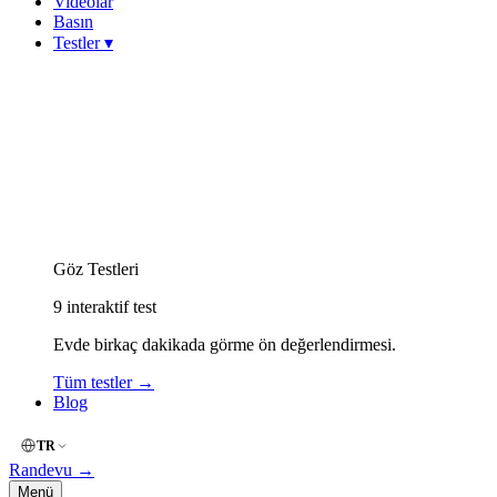
Videolar
Basın
Testler
▾
Görme Keskinliği (Snellen)
Miyop (Kırmızı-Yeşil)
Hipermetrop (Yakın Okuma)
Astigmat (Çizgi / Fan)
Keratokonus Risk
Amsler Grid (Merkezi Görme)
Renk Körlüğü (İshihara)
Göz Kuruluğu (OSDI)
Göz Yorgunluğu (Dijital)
Göz Testleri
9
interaktif test
Evde birkaç dakikada görme ön değerlendirmesi.
Tüm testler
→
Blog
TR
Randevu
→
Menü