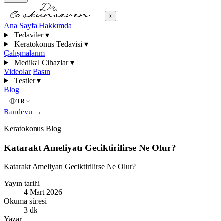
×
Ana Sayfa
Hakkımda
Tedaviler
▾
Keratokonus Tedavisi
▾
Çalışmalarım
Medikal Cihazlar
▾
Videolar
Basın
Testler
▾
Blog
TR
Randevu
→
Keratokonus Blog
Katarakt Ameliyatı Geciktirilirse Ne Olur?
Katarakt Ameliyatı Geciktirilirse Ne Olur?
Yayın tarihi
4 Mart 2026
Okuma süresi
3 dk
Yazar