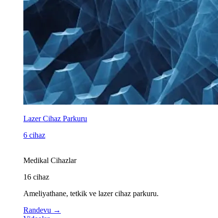
Lazer Cihaz Parkuru
6 cihaz
Medikal Cihazlar
16
cihaz
Ameliyathane, tetkik ve lazer cihaz parkuru.
Randevu
→