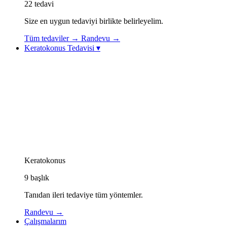
22
tedavi
Size en uygun tedaviyi birlikte belirleyelim.
Tüm tedaviler
→
Randevu
→
Keratokonus Tedavisi
▾
Keratokonus Tedavisi
Keratokonus Videoları
Topolazer (Topography-Guided Excimer Lazer)
Korneal Kollajen Çapraz Bağlama (CXL / Cross-
Linking)
Göz İçi Kontakt Lens (ICL)
Görme Rehabilitasyonu: Özel Kontakt Lensler
Kornea İçi Halka Tedavisi (Intacs / Keraring)
CAIRS Tedavisi (Kornea İçi Doğal Halka)
Keratokonus Athens Protokolü
Keratokonus
9
başlık
Tanıdan ileri tedaviye tüm yöntemler.
Randevu
→
Çalışmalarım