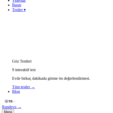
Videolar
Basın
Testler
▾
Görme Keskinliği (Snellen)
Miyop (Kırmızı-Yeşil)
Hipermetrop (Yakın Okuma)
Astigmat (Çizgi / Fan)
Keratokonus Risk
Amsler Grid (Merkezi Görme)
Renk Körlüğü (İshihara)
Göz Kuruluğu (OSDI)
Göz Yorgunluğu (Dijital)
Göz Testleri
9
interaktif test
Evde birkaç dakikada görme ön değerlendirmesi.
Tüm testler
→
Blog
TR
Randevu
→
Menü