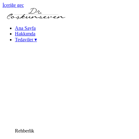
İçeriğe geç
Ana Sayfa
Hakkımda
Tedaviler
▾
Keratokonus Tedavisi
Katarakt - Göz İçi Mercek Tedavileri
Femtosaniye Lazerle Katarakt Tedavisi (FLACS)
Fako Katarakt Ameliyatı
Lazer Refraktif Cerrahi
Femtosaniye Lazer (Intralase)
SMILE Lazer Göz Ameliyatı
PRK Lazer Göz Ameliyatı
iLASIK Lazer Göz Ameliyatı
Excimer Lazer Göz Ameliyatı
Yüksek Miyopi Tedavileri (ICL & Fakik Lens)
Kuru Göz Tedavileri
Kornea Hastalıkları
Yakın Görme Bozukluğu (Presbiyopi) Tedavisi
Rehberlik