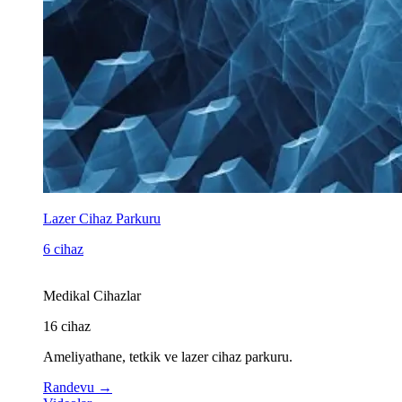
Lazer Cihaz Parkuru
6 cihaz
Medikal Cihazlar
16
cihaz
Ameliyathane, tetkik ve lazer cihaz parkuru.
Randevu
→