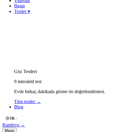
Videolar
Basın
Testler
▾
Görme Keskinliği (Snellen)
Miyop (Kırmızı-Yeşil)
Hipermetrop (Yakın Okuma)
Astigmat (Çizgi / Fan)
Keratokonus Risk
Amsler Grid (Merkezi Görme)
Renk Körlüğü (İshihara)
Göz Kuruluğu (OSDI)
Göz Yorgunluğu (Dijital)
Göz Testleri
9
interaktif test
Evde birkaç dakikada görme ön değerlendirmesi.
Tüm testler
→
Blog
TR
Randevu
→
Menü