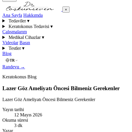
×
Ana Sayfa
Hakkımda
Tedaviler
▾
Keratokonus Tedavisi
▾
Çalışmalarım
Medikal Cihazlar
▾
Videolar
Basın
Testler
▾
Blog
TR
Randevu
→
Keratokonus Blog
Lazer Göz Ameliyatı Öncesi Bilmeniz Gerekenler
Lazer Göz Ameliyatı Öncesi Bilmeniz Gerekenler
Yayın tarihi
12 Mayıs 2026
Okuma süresi
3 dk
Yazar