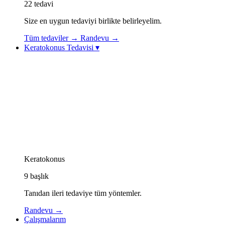
22
tedavi
Size en uygun tedaviyi birlikte belirleyelim.
Tüm tedaviler
→
Randevu
→
Keratokonus Tedavisi
▾
Keratokonus Tedavisi
Keratokonus Videoları
Topolazer (Topography-Guided Excimer Lazer)
Korneal Kollajen Çapraz Bağlama (CXL / Cross-
Linking)
Göz İçi Kontakt Lens (ICL)
Görme Rehabilitasyonu: Özel Kontakt Lensler
Kornea İçi Halka Tedavisi (Intacs / Keraring)
CAIRS Tedavisi (Kornea İçi Doğal Halka)
Keratokonus Athens Protokolü
Keratokonus
9
başlık
Tanıdan ileri tedaviye tüm yöntemler.
Randevu
→
Çalışmalarım