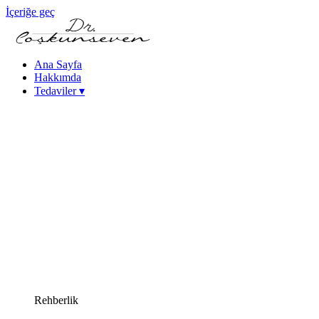
İçeriğe geç
Ana Sayfa
Hakkımda
Tedaviler
▾
Keratokonus Tedavisi
Katarakt - Göz İçi Mercek Tedavileri
Femtosaniye Lazerle Katarakt Tedavisi (FLACS)
Fako Katarakt Ameliyatı
Lazer Refraktif Cerrahi
Femtosaniye Lazer (Intralase)
SMILE Lazer Göz Ameliyatı
PRK Lazer Göz Ameliyatı
iLASIK Lazer Göz Ameliyatı
Excimer Lazer Göz Ameliyatı
Yüksek Miyopi Tedavileri (ICL & Fakik Lens)
Kuru Göz Tedavileri
Kornea Hastalıkları
Yakın Görme Bozukluğu (Presbiyopi) Tedavisi
Rehberlik