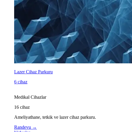
Lazer Cihaz Parkuru
6 cihaz
Medikal Cihazlar
16
cihaz
Ameliyathane, tetkik ve lazer cihaz parkuru.
Randevu
→