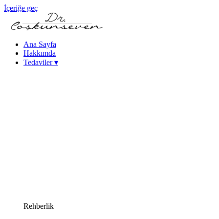
İçeriğe geç
Ana Sayfa
Hakkımda
Tedaviler
▾
Keratokonus Tedavisi
Katarakt - Göz İçi Mercek Tedavileri
Femtosaniye Lazerle Katarakt Tedavisi (FLACS)
Fako Katarakt Ameliyatı
Lazer Refraktif Cerrahi
Femtosaniye Lazer (Intralase)
SMILE Lazer Göz Ameliyatı
PRK Lazer Göz Ameliyatı
iLASIK Lazer Göz Ameliyatı
Excimer Lazer Göz Ameliyatı
Yüksek Miyopi Tedavileri (ICL & Fakik Lens)
Kuru Göz Tedavileri
Kornea Hastalıkları
Yakın Görme Bozukluğu (Presbiyopi) Tedavisi
Rehberlik