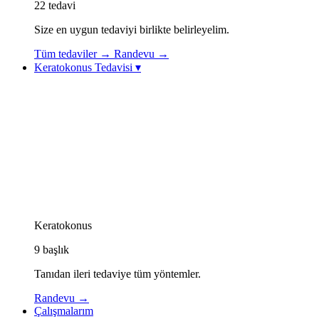
22
tedavi
Size en uygun tedaviyi birlikte belirleyelim.
Tüm tedaviler
→
Randevu
→
Keratokonus Tedavisi
▾
Keratokonus Tedavisi
Keratokonus Videoları
Topolazer (Topography-Guided Excimer Lazer)
Korneal Kollajen Çapraz Bağlama (CXL / Cross-
Linking)
Göz İçi Kontakt Lens (ICL)
Görme Rehabilitasyonu: Özel Kontakt Lensler
Kornea İçi Halka Tedavisi (Intacs / Keraring)
CAIRS Tedavisi (Kornea İçi Doğal Halka)
Keratokonus Athens Protokolü
Keratokonus
9
başlık
Tanıdan ileri tedaviye tüm yöntemler.
Randevu
→
Çalışmalarım