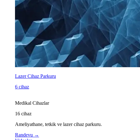
Lazer Cihaz Parkuru
6 cihaz
Medikal Cihazlar
16
cihaz
Ameliyathane, tetkik ve lazer cihaz parkuru.
Randevu
→