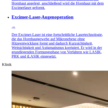
Hornhaut angelegt, anschließend wird die Hornhaut mit dem
Excimerlaser geformt.
Excimer-Laser-Augenoperation
→
Der Excimer-Laser ist eine fortschrittliche Lasertechnologie,
die das Hornhautgewebe auf Mikronebene ohne
Hitzeentwicklung formt und dadurch Kurzsichtigkeit,
Weitsichtigkeit und Astigmatismus korrigiert. Er wird in der
grundlegenden Formungsphase von Verfahren wie LASIK,
PRK und iLASIK eingesetzt.
Klinik