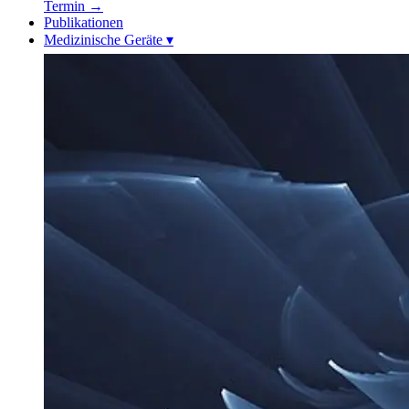
Termin
→
Publikationen
Medizinische Geräte
▾