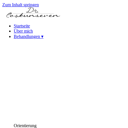
Zum Inhalt springen
Startseite
Über mich
Behandlungen
▾
Keratokonus-Behandlung
Katarakt – Intraokularlinsen-Behandlungen
Femtosekundenlaser-Kataraktbehandlung
(FLACS)
Phako-Kataraktoperation
Laser-Refraktivchirurgie
Femtosekundenlaser (Intralase)
SMILE-Laser-Augenoperation
PRK-Laser-Augenoperation
iLASIK Laser-Augenoperation
Excimer-Laser-Augenoperation
Behandlungen bei hoher Myopie (ICL & phake Linsen)
Behandlungen des trockenen Auges
Hornhauterkrankungen
Behandlung der Alterssichtigkeit (Presbyopie)
Orientierung