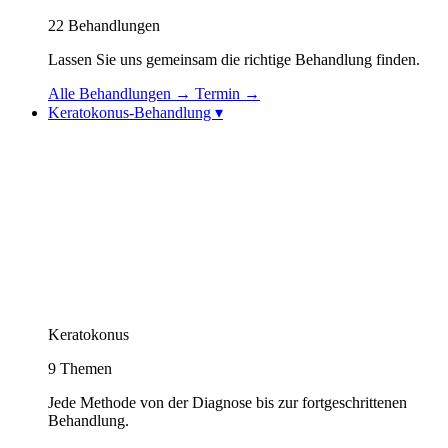
22
Behandlungen
Lassen Sie uns gemeinsam die richtige Behandlung finden.
Alle Behandlungen
→
Termin
→
Keratokonus-Behandlung
▾
Keratokonus-Behandlung
Keratokonus-Videos
Topolaser (Topografiegeführter Excimerlaser)
Korneale Kollagenvernetzung (CXL / Cross-
Linking)
Intraokulare Kontaktlinse (ICL)
Sehrehabilitation: Spezielle Kontaktlinsen
Intrakorneale Ringimplantation (Intacs / Keraring)
CAIRS-Behandlung (Natürlicher Hornhautring)
Keratokonus Athens-Protokoll
Keratokonus
9
Themen
Jede Methode von der Diagnose bis zur fortgeschrittenen
Behandlung.