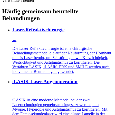
Verwandte Themen
Häufig gemeinsam beurteilte
Behandlungen
Laser-Refraktivchirurgie
→
Die Laser-Refraktivchirurgie ist eine chirurgische
Behandlungsmethode, die auf der Neuformung der Hornhaut
mittels Laser beruht, um Sehstörungen wie Kurzsichtigkeit,
Weitsichtigkeit und Astigmatismus zu korrigieren. Die
Verfahren LASIK, iLASIK, PRK und SMILE werden nach
individueller Beurteilung angewendet.
iLASIK Laser-Augenoperation
→
iLASIK ist eine moderne Methode, bei der zwei
Lasertechnologien gemeinsam eingesetzt werden, um
Myopie, Hyperopie und Astigmatismus zu korrigieren: Mit
dem Femtosekundenlaser wird eine dünne Lamelle in der