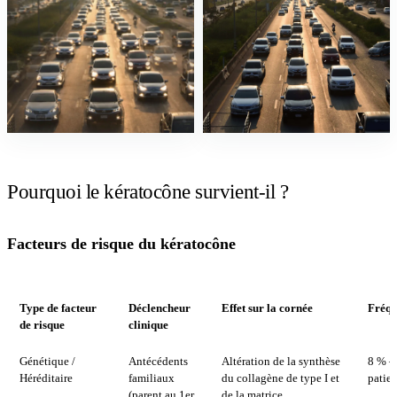
Pourquoi le kératocône survient-il ?
Facteurs de risque du kératocône
Type de facteur
Déclencheur
Effet sur la cornée
Fréqu
de risque
clinique
Génétique /
Antécédents
Altération de la synthèse
8 % –
Héréditaire
familiaux
du collagène de type I et
patien
(parent au 1er
de la matrice