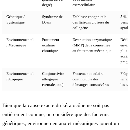
degré)
extracellulaire
Génétique /
Syndrome de
Faiblesse congénitale
5 % –
Systémique
Down
des liaisons croisées du
perso
collagène
synd
Environnemental
Frottement
Destruction enzymatique
Décle
/ Mécanique
oculaire
(MMP) de la cornée liée
envir
chronique
au frottement mécanique
plus f
accélè
progr
Environnemental
Conjonctivite
Frottement oculaire
Fréqu
/ Atopique
allergique
continu dû à des
terrai
(vernale, etc.)
démangeaisons sévères
les ca
Bien que la cause exacte du kératocône ne soit pas
entièrement connue, on considère que des facteurs
génétiques, environnementaux et mécaniques jouent un