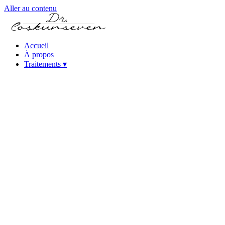
Aller au contenu
Accueil
À propos
Traitements
▾
Traitement du kératocône
Cataracte - Traitements par implants de lentilles
intraoculaires
Traitement de la cataracte assisté par laser
femtoseconde (FLACS)
Chirurgie de la cataracte par phacoémulsification
Chirurgie réfractive au laser
Laser femtoseconde (IntraLase)
Chirurgie oculaire au laser SMILE
Chirurgie oculaire au laser PRK
Chirurgie oculaire au laser iLASIK
Chirurgie oculaire au laser Excimer
Traitements de la myopie forte (ICL et lentille phaque)
Traitements de l'œil sec
Maladies de la cornée
Traitement de la presbytie (trouble de la vision de près)