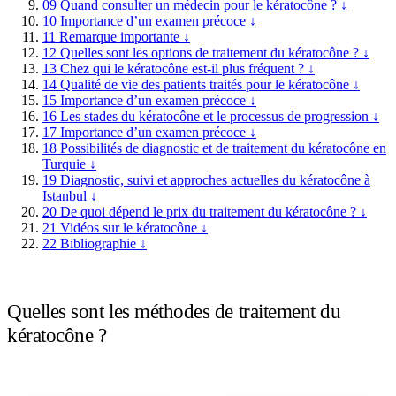
09
Quand consulter un médecin pour le kératocône ?
↓
10
Importance d’un examen précoce
↓
11
Remarque importante
↓
12
Quelles sont les options de traitement du kératocône ?
↓
13
Chez qui le kératocône est-il plus fréquent ?
↓
14
Qualité de vie des patients traités pour le kératocône
↓
15
Importance d’un examen précoce
↓
16
Les stades du kératocône et le processus de progression
↓
17
Importance d’un examen précoce
↓
18
Possibilités de diagnostic et de traitement du kératocône en
Turquie
↓
19
Diagnostic, suivi et approches actuelles du kératocône à
Istanbul
↓
20
De quoi dépend le prix du traitement du kératocône ?
↓
21
Vidéos sur le kératocône
↓
22
Bibliographie
↓
Quelles sont les méthodes de traitement du
kératocône ?