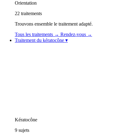
Orientation
22
traitements
Trouvons ensemble le traitement adapté.
Tous les traitements
→
Rendez-vous
→
Traitement du kératocône
▾
Traitement du kératocône
Vidéos sur le kératocône
Topolaser (laser excimer guidé par topographie)
Réticulation du collagène cornéen (CXL / Cross-
Linking)
Lentille de contact implantable (ICL)
Réhabilitation visuelle : lentilles de contact
spécialisées
Traitement par anneaux intracornéens (Intacs /
Keraring)
Traitement CAIRS (anneau intracornéen naturel)
Kératocône — Protocole d'Athènes
Kératocône
9
sujets