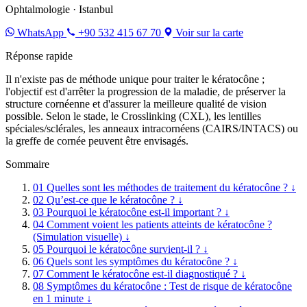
Ophtalmologie · Istanbul
WhatsApp
+90 532 415 67 70
Voir sur la carte
Réponse rapide
Il n'existe pas de méthode unique pour traiter le kératocône ;
l'objectif est d'arrêter la progression de la maladie, de préserver la
structure cornéenne et d'assurer la meilleure qualité de vision
possible. Selon le stade, le Crosslinking (CXL), les lentilles
spéciales/sclérales, les anneaux intracornéens (CAIRS/INTACS) ou
la greffe de cornée peuvent être envisagés.
Sommaire
01
Quelles sont les méthodes de traitement du kératocône ?
↓
02
Qu’est-ce que le kératocône ?
↓
03
Pourquoi le kératocône est-il important ?
↓
04
Comment voient les patients atteints de kératocône ?
(Simulation visuelle)
↓
05
Pourquoi le kératocône survient-il ?
↓
06
Quels sont les symptômes du kératocône ?
↓
07
Comment le kératocône est-il diagnostiqué ?
↓
08
Symptômes du kératocône : Test de risque de kératocône
en 1 minute
↓