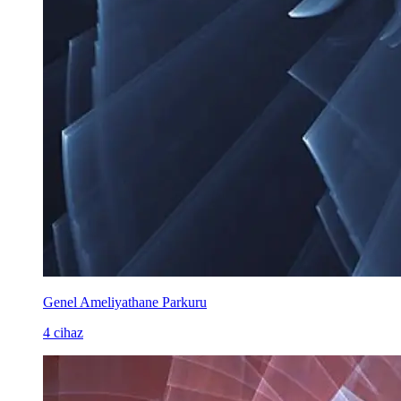
Genel Ameliyathane Parkuru
4 cihaz