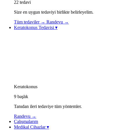
22
tedavi
Size en uygun tedaviyi birlikte belirleyelim.
Tüm tedaviler
→
Randevu
→
Keratokonus Tedavisi
▾
Keratokonus Tedavisi
Keratokonus Videoları
Topolazer (Topography-Guided Excimer Lazer)
Korneal Kollajen Çapraz Bağlama (CXL / Cross-Linkin
Göz İçi Kontakt Lens (ICL)
Görme Rehabilitasyonu: Özel Kontakt Lensler
Kornea İçi Halka Tedavisi (Intacs / Keraring)
CAIRS Tedavisi (Kornea İçi Doğal Halka)
Keratokonus Athens Protokolü
Keratokonus
9
başlık
Tanıdan ileri tedaviye tüm yöntemler.
Randevu
→
Çalışmalarım
Medikal Cihazlar
▾