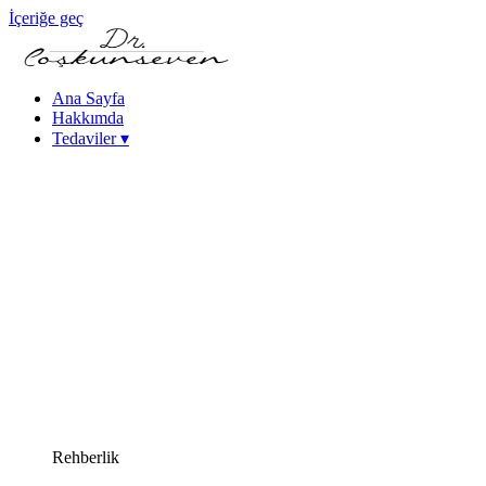
İçeriğe geç
Ana Sayfa
Hakkımda
Tedaviler
▾
Keratokonus Tedavisi
Katarakt - Göz İçi Mercek Tedavileri
Femtosaniye Lazerle Katarakt Tedavisi (FLACS)
Fako Katarakt Ameliyatı
Lazer Refraktif Cerrahi
Femtosaniye Lazer (Intralase)
SMILE Lazer Göz Ameliyatı
PRK Lazer Göz Ameliyatı
iLASIK Lazer Göz Ameliyatı
Excimer Lazer Göz Ameliyatı
Yüksek Miyopi Tedavileri (ICL & Fakik Lens)
Kuru Göz Tedavileri
Kornea Hastalıkları
Yakın Görme Bozukluğu (Presbiyopi) Tedavisi
Rehberlik