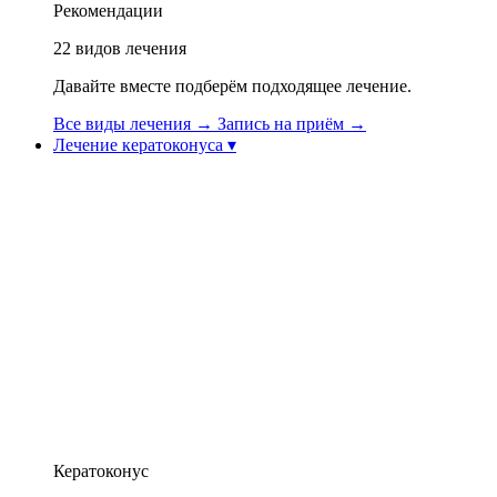
Рекомендации
22
видов лечения
Давайте вместе подберём подходящее лечение.
Все виды лечения
→
Запись на приём
→
Лечение кератоконуса
▾
Лечение кератоконуса
Видео о кератоконусе
Тополазер (топографически управляемый
эксимерный лазер)
Роговичное коллагеновое кросслинкирование
(CXL / Cross-Linking)
Имплантируемая контактная линза (ICL)
Реабилитация зрения: специальные
контактные линзы
Лечение интрастромальными кольцами (Intacs /
Keraring)
Операция CAIRS (натуральное
интрастромальное кольцо)
Афинский протокол при кератоконусе
Кератоконус