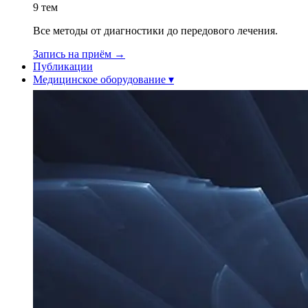
9
тем
Все методы от диагностики до передового лечения.
Запись на приём
→
Публикации
Медицинское оборудование
▾