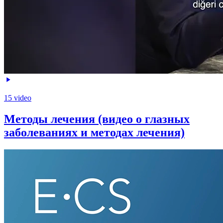
15 video
Методы лечения (видео о глазных
заболеваниях и методах лечения)