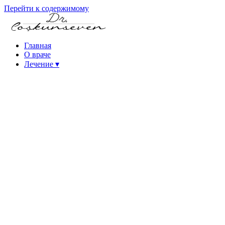
Перейти к содержимому
Главная
О враче
Лечение
▾
Лечение кератоконуса
Катаракта — лечение с применением
интраокулярных линз
Лечение катаракты фемтосекундным лазером
(FLACS)
Операция факоэмульсификации катаракты
Лазерная рефракционная хирургия
Фемтосекундный лазер (Intralase)
Лазерная операция SMILE
Лазерная операция PRK на глазах
Лазерная операция на глазах iLASIK
Операция на глазах эксимерным лазером
Лечение высокой миопии (ICL и факичные линзы)
Лечение синдрома сухого глаза
Заболевания роговицы
Лечение пресбиопии (возрастной дальнозоркости)