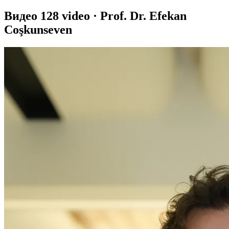
Видео
128 video · Prof. Dr. Efekan
Coşkunseven