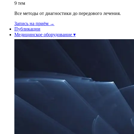
9
тем
Все методы от диагностики до передового лечения.
Запись на приём
→
Публикации
Медицинское оборудование
▾