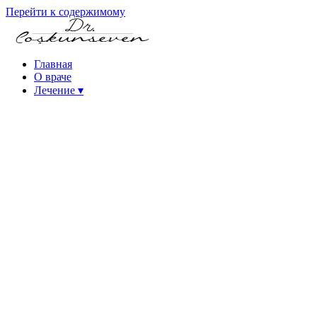
Перейти к содержимому
Главная
О враче
Лечение
▾
Лечение кератоконуса
Катаракта — лечение с применением
интраокулярных линз
Лечение катаракты фемтосекундным лазером
(FLACS)
Операция факоэмульсификации катаракты
Лазерная рефракционная хирургия
Фемтосекундный лазер (Intralase)
Лазерная операция SMILE
Лазерная операция PRK на глазах
Лазерная операция на глазах iLASIK
Операция на глазах эксимерным лазером
Лечение высокой миопии (ICL и факичные линзы)
Лечение синдрома сухого глаза
Заболевания роговицы
Лечение пресбиопии (возрастной дальнозоркости)