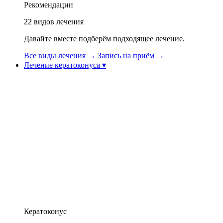
Рекомендации
22
видов лечения
Давайте вместе подберём подходящее лечение.
Все виды лечения
→
Запись на приём
→
Лечение кератоконуса
▾
Лечение кератоконуса
Видео о кератоконусе
Тополазер (топографически управляемый
эксимерный лазер)
Роговичное коллагеновое кросслинкирование
(CXL / Cross-Linking)
Имплантируемая контактная линза (ICL)
Реабилитация зрения: специальные
контактные линзы
Лечение интрастромальными кольцами (Intacs /
Keraring)
Операция CAIRS (натуральное
интрастромальное кольцо)
Афинский протокол при кератоконусе
Кератоконус