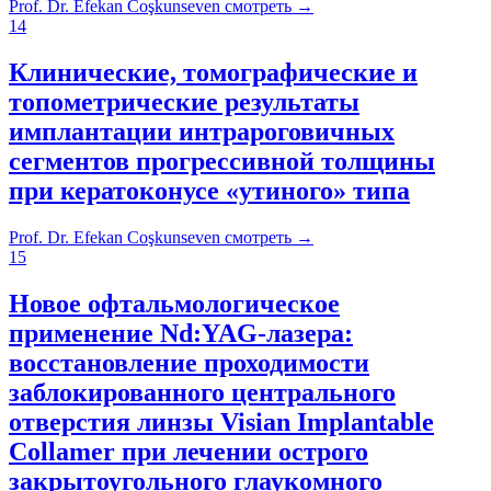
Prof. Dr. Efekan Coşkunseven
смотреть
→
14
Клинические, томографические и
топометрические результаты
имплантации интрароговичных
сегментов прогрессивной толщины
при кератоконусе «утиного» типа
Prof. Dr. Efekan Coşkunseven
смотреть
→
15
Новое офтальмологическое
применение Nd:YAG-лазера:
восстановление проходимости
заблокированного центрального
отверстия линзы Visian Implantable
Collamer при лечении острого
закрытоугольного глаукомного