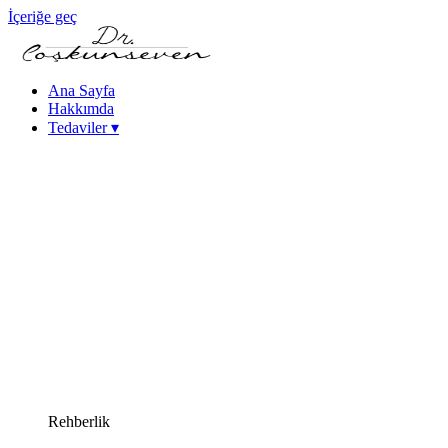
İçeriğe geç
Ana Sayfa
Hakkımda
Tedaviler
▾
Keratokonus Tedavisi
Katarakt - Göz İçi Mercek Tedavileri
Femtosaniye Lazerle Katarakt Tedavisi (FLACS)
Fako Katarakt Ameliyatı
Lazer Refraktif Cerrahi
Femtosaniye Lazer (Intralase)
SMILE Lazer Göz Ameliyatı
PRK Lazer Göz Ameliyatı
iLASIK Lazer Göz Ameliyatı
Excimer Lazer Göz Ameliyatı
Yüksek Miyopi Tedavileri (ICL & Fakik Lens)
Kuru Göz Tedavileri
Kornea Hastalıkları
Yakın Görme Bozukluğu (Presbiyopi) Tedavisi
Rehberlik