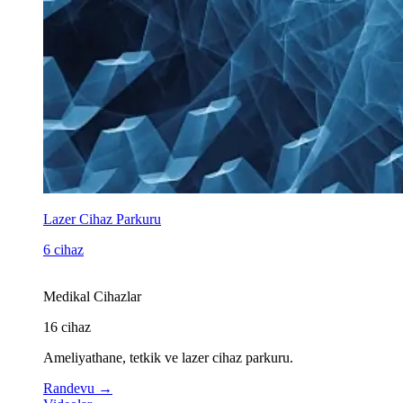
Lazer Cihaz Parkuru
6 cihaz
Medikal Cihazlar
16
cihaz
Ameliyathane, tetkik ve lazer cihaz parkuru.
Randevu
→