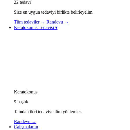
22
tedavi
Size en uygun tedaviyi birlikte belirleyelim.
Tüm tedaviler
→
Randevu
→
Keratokonus Tedavisi
▾
Keratokonus Tedavisi
Keratokonus Videoları
Topolazer (Topography-Guided Excimer Lazer)
Korneal Kollajen Çapraz Bağlama (CXL / Cross-
Linking)
Göz İçi Kontakt Lens (ICL)
Görme Rehabilitasyonu: Özel Kontakt Lensler
Kornea İçi Halka Tedavisi (Intacs / Keraring)
CAIRS Tedavisi (Kornea İçi Doğal Halka)
Keratokonus Athens Protokolü
Keratokonus
9
başlık
Tanıdan ileri tedaviye tüm yöntemler.
Randevu
→
Çalışmalarım