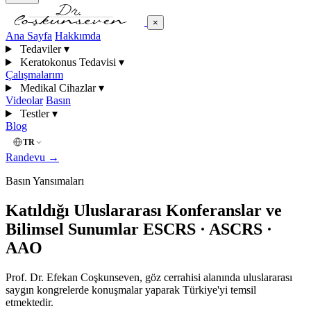
×
Ana Sayfa
Hakkımda
Tedaviler
▾
Keratokonus Tedavisi
▾
Çalışmalarım
Medikal Cihazlar
▾
Videolar
Basın
Testler
▾
Blog
TR
Randevu
→
Basın Yansımaları
Katıldığı Uluslararası Konferanslar ve
Bilimsel Sunumlar
ESCRS · ASCRS ·
AAO
Prof. Dr. Efekan Coşkunseven, göz cerrahisi alanında uluslararası
saygın kongrelerde konuşmalar yaparak Türkiye'yi temsil
etmektedir.