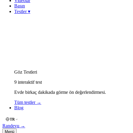
Videolar
Basın
Testler
▾
Görme Keskinliği (Snellen)
Miyop (Kırmızı-Yeşil)
Hipermetrop (Yakın Okuma)
Astigmat (Çizgi / Fan)
Keratokonus Risk
Amsler Grid (Merkezi Görme)
Renk Körlüğü (İshihara)
Göz Kuruluğu (OSDI)
Göz Yorgunluğu (Dijital)
Göz Testleri
9
interaktif test
Evde birkaç dakikada görme ön değerlendirmesi.
Tüm testler
→
Blog
TR
Randevu
→
Menü