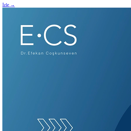
İzle
→