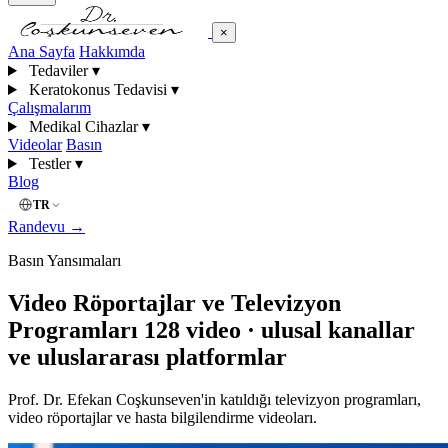
×
Ana Sayfa
Hakkımda
Tedaviler
▾
Keratokonus Tedavisi
▾
Çalışmalarım
Medikal Cihazlar
▾
Videolar
Basın
Testler
▾
Blog
TR
Randevu
→
Basın Yansımaları
Video Röportajlar ve Televizyon
Programları
128 video · ulusal kanallar
ve uluslararası platformlar
Prof. Dr. Efekan Coşkunseven'in katıldığı televizyon programları,
video röportajlar ve hasta bilgilendirme videoları.