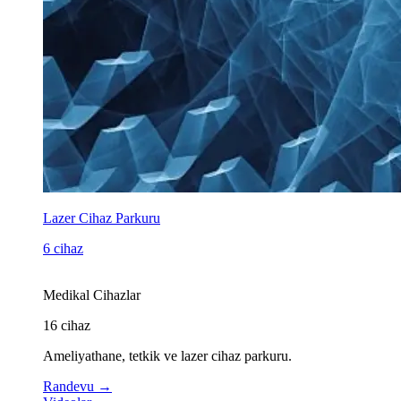
Lazer Cihaz Parkuru
6 cihaz
Medikal Cihazlar
16
cihaz
Ameliyathane, tetkik ve lazer cihaz parkuru.
Randevu
→