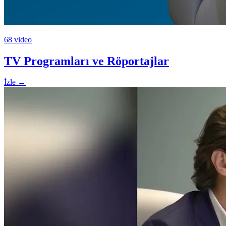
68 video
TV Programları ve Röportajlar
İzle
→