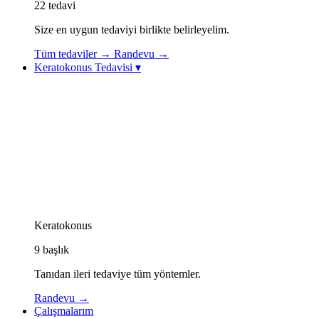
22
tedavi
Size en uygun tedaviyi birlikte belirleyelim.
Tüm tedaviler
→
Randevu
→
Keratokonus Tedavisi
▾
Keratokonus Tedavisi
Keratokonus Videoları
Topolazer (Topography-Guided Excimer Lazer)
Korneal Kollajen Çapraz Bağlama (CXL / Cross-
Linking)
Göz İçi Kontakt Lens (ICL)
Görme Rehabilitasyonu: Özel Kontakt Lensler
Kornea İçi Halka Tedavisi (Intacs / Keraring)
CAIRS Tedavisi (Kornea İçi Doğal Halka)
Keratokonus Athens Protokolü
Keratokonus
9
başlık
Tanıdan ileri tedaviye tüm yöntemler.
Randevu
→
Çalışmalarım