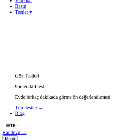
Videolar
Basın
Testler
▾
Görme Keskinliği (Snellen)
Miyop (Kırmızı-Yeşil)
Hipermetrop (Yakın Okuma)
Astigmat (Çizgi / Fan)
Keratokonus Risk
Amsler Grid (Merkezi Görme)
Renk Körlüğü (İshihara)
Göz Kuruluğu (OSDI)
Göz Yorgunluğu (Dijital)
Göz Testleri
9
interaktif test
Evde birkaç dakikada görme ön değerlendirmesi.
Tüm testler
→
Blog
TR
Randevu
→
Menü