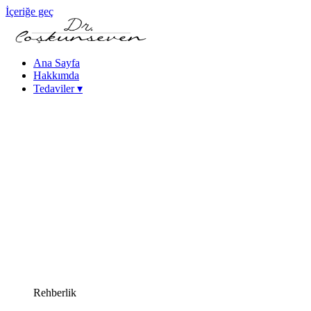
İçeriğe geç
Ana Sayfa
Hakkımda
Tedaviler
▾
Keratokonus Tedavisi
Katarakt - Göz İçi Mercek Tedavileri
Femtosaniye Lazerle Katarakt Tedavisi (FLACS)
Fako Katarakt Ameliyatı
Lazer Refraktif Cerrahi
Femtosaniye Lazer (Intralase)
SMILE Lazer Göz Ameliyatı
PRK Lazer Göz Ameliyatı
iLASIK Lazer Göz Ameliyatı
Excimer Lazer Göz Ameliyatı
Yüksek Miyopi Tedavileri (ICL & Fakik Lens)
Kuru Göz Tedavileri
Kornea Hastalıkları
Yakın Görme Bozukluğu (Presbiyopi) Tedavisi
Rehberlik