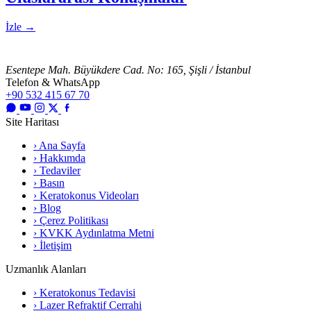
İzle
→
Esentepe Mah. Büyükdere Cad. No: 165, Şişli / İstanbul
Telefon & WhatsApp
+90 532 415 67 70
Site Haritası
› Ana Sayfa
› Hakkımda
› Tedaviler
› Basın
› Keratokonus Videoları
› Blog
› Çerez Politikası
› KVKK Aydınlatma Metni
› İletişim
Uzmanlık Alanları
› Keratokonus Tedavisi
› Lazer Refraktif Cerrahi