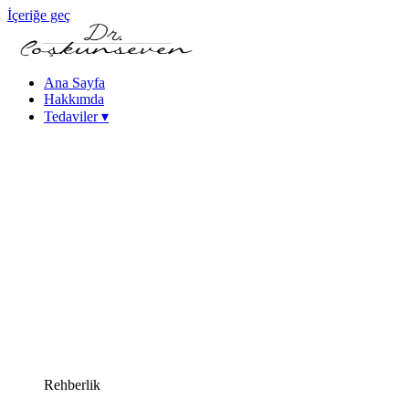
İçeriğe geç
Ana Sayfa
Hakkımda
Tedaviler
▾
Keratokonus Tedavisi
Katarakt - Göz İçi Mercek Tedavileri
Femtosaniye Lazerle Katarakt Tedavisi (FLACS)
Fako Katarakt Ameliyatı
Lazer Refraktif Cerrahi
Femtosaniye Lazer (Intralase)
SMILE Lazer Göz Ameliyatı
PRK Lazer Göz Ameliyatı
iLASIK Lazer Göz Ameliyatı
Excimer Lazer Göz Ameliyatı
Yüksek Miyopi Tedavileri (ICL & Fakik Lens)
Kuru Göz Tedavileri
Kornea Hastalıkları
Yakın Görme Bozukluğu (Presbiyopi) Tedavisi
Rehberlik