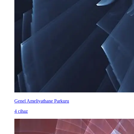
Genel Ameliyathane Parkuru
4 cihaz