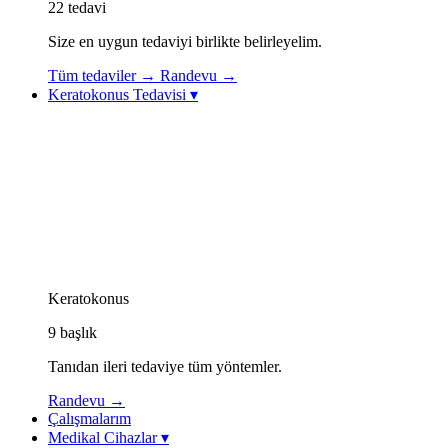
22
tedavi
Size en uygun tedaviyi birlikte belirleyelim.
Tüm tedaviler
→
Randevu
→
Keratokonus Tedavisi
▾
Keratokonus Tedavisi
Keratokonus Videoları
Topolazer (Topography-Guided Excimer Lazer)
Korneal Kollajen Çapraz Bağlama (CXL / Cross-Linkin
Göz İçi Kontakt Lens (ICL)
Görme Rehabilitasyonu: Özel Kontakt Lensler
Kornea İçi Halka Tedavisi (Intacs / Keraring)
CAIRS Tedavisi (Kornea İçi Doğal Halka)
Keratokonus Athens Protokolü
Keratokonus
9
başlık
Tanıdan ileri tedaviye tüm yöntemler.
Randevu
→
Çalışmalarım
Medikal Cihazlar
▾