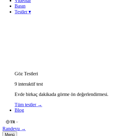
Videolar
Basın
Testler
▾
Görme Keskinliği (Snellen)
Miyop (Kırmızı-Yeşil)
Hipermetrop (Yakın Okuma)
Astigmat (Çizgi / Fan)
Keratokonus Risk
Amsler Grid (Merkezi Görme)
Renk Körlüğü (İshihara)
Göz Kuruluğu (OSDI)
Göz Yorgunluğu (Dijital)
Göz Testleri
9
interaktif test
Evde birkaç dakikada görme ön değerlendirmesi.
Tüm testler
→
Blog
TR
Randevu
→
Menü