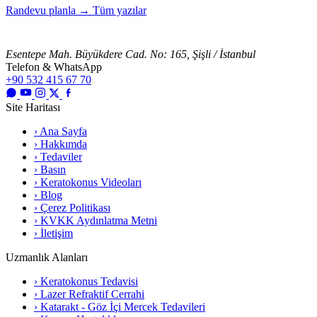
Randevu planla
→
Tüm yazılar
Esentepe Mah. Büyükdere Cad. No: 165, Şişli / İstanbul
Telefon & WhatsApp
+90 532 415 67 70
Site Haritası
› Ana Sayfa
› Hakkımda
› Tedaviler
› Basın
› Keratokonus Videoları
› Blog
› Çerez Politikası
› KVKK Aydınlatma Metni
› İletişim
Uzmanlık Alanları
› Keratokonus Tedavisi
› Lazer Refraktif Cerrahi
› Katarakt - Göz İçi Mercek Tedavileri