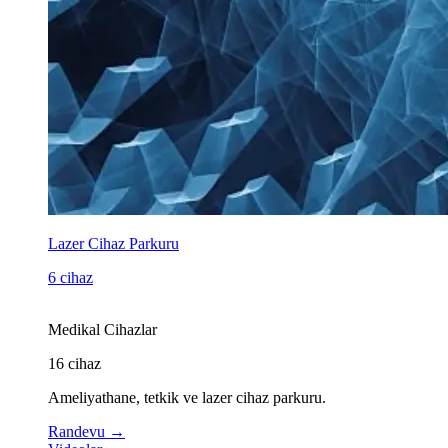
Lazer Cihaz Parkuru
6 cihaz
Medikal Cihazlar
16
cihaz
Ameliyathane, tetkik ve lazer cihaz parkuru.
Randevu
→