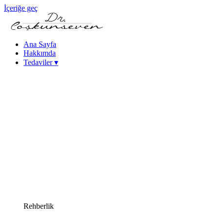
İçeriğe geç
Ana Sayfa
Hakkımda
Tedaviler
▾
Keratokonus Tedavisi
Katarakt - Göz İçi Mercek Tedavileri
Femtosaniye Lazerle Katarakt Tedavisi (FLACS)
Fako Katarakt Ameliyatı
Lazer Refraktif Cerrahi
Femtosaniye Lazer (Intralase)
SMILE Lazer Göz Ameliyatı
PRK Lazer Göz Ameliyatı
iLASIK Lazer Göz Ameliyatı
Excimer Lazer Göz Ameliyatı
Yüksek Miyopi Tedavileri (ICL & Fakik Lens)
Kuru Göz Tedavileri
Kornea Hastalıkları
Yakın Görme Bozukluğu (Presbiyopi) Tedavisi
Rehberlik