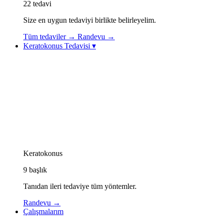
22
tedavi
Size en uygun tedaviyi birlikte belirleyelim.
Tüm tedaviler
→
Randevu
→
Keratokonus Tedavisi
▾
Keratokonus Tedavisi
Keratokonus Videoları
Topolazer (Topography-Guided Excimer Lazer)
Korneal Kollajen Çapraz Bağlama (CXL / Cross-
Linking)
Göz İçi Kontakt Lens (ICL)
Görme Rehabilitasyonu: Özel Kontakt Lensler
Kornea İçi Halka Tedavisi (Intacs / Keraring)
CAIRS Tedavisi (Kornea İçi Doğal Halka)
Keratokonus Athens Protokolü
Keratokonus
9
başlık
Tanıdan ileri tedaviye tüm yöntemler.
Randevu
→
Çalışmalarım