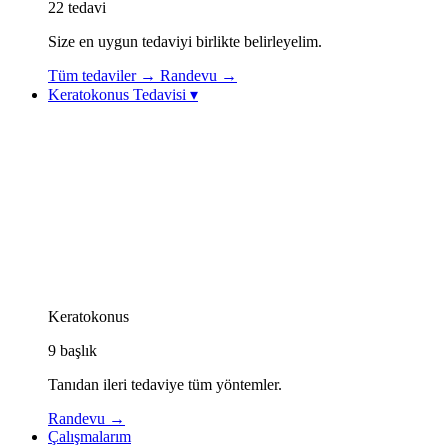
22
tedavi
Size en uygun tedaviyi birlikte belirleyelim.
Tüm tedaviler
→
Randevu
→
Keratokonus Tedavisi
▾
Keratokonus Tedavisi
Keratokonus Videoları
Topolazer (Topography-Guided Excimer Lazer)
Korneal Kollajen Çapraz Bağlama (CXL / Cross-
Linking)
Göz İçi Kontakt Lens (ICL)
Görme Rehabilitasyonu: Özel Kontakt Lensler
Kornea İçi Halka Tedavisi (Intacs / Keraring)
CAIRS Tedavisi (Kornea İçi Doğal Halka)
Keratokonus Athens Protokolü
Keratokonus
9
başlık
Tanıdan ileri tedaviye tüm yöntemler.
Randevu
→
Çalışmalarım