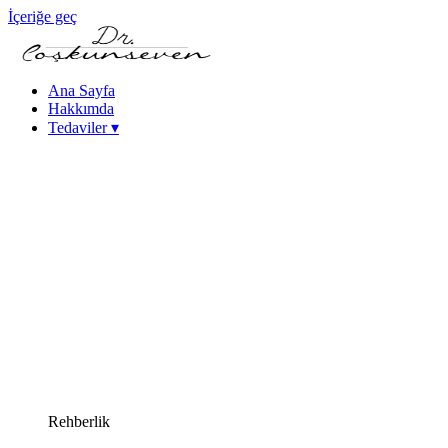
İçeriğe geç
Ana Sayfa
Hakkımda
Tedaviler
▾
Keratokonus Tedavisi
Katarakt - Göz İçi Mercek Tedavileri
Femtosaniye Lazerle Katarakt Tedavisi (FLACS)
Fako Katarakt Ameliyatı
Lazer Refraktif Cerrahi
Femtosaniye Lazer (Intralase)
SMILE Lazer Göz Ameliyatı
PRK Lazer Göz Ameliyatı
iLASIK Lazer Göz Ameliyatı
Excimer Lazer Göz Ameliyatı
Yüksek Miyopi Tedavileri (ICL & Fakik Lens)
Kuru Göz Tedavileri
Kornea Hastalıkları
Yakın Görme Bozukluğu (Presbiyopi) Tedavisi
Rehberlik