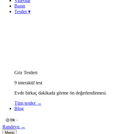
Videolar
Basın
Testler
▾
Görme Keskinliği (Snellen)
Miyop (Kırmızı-Yeşil)
Hipermetrop (Yakın Okuma)
Astigmat (Çizgi / Fan)
Keratokonus Risk
Amsler Grid (Merkezi Görme)
Renk Körlüğü (İshihara)
Göz Kuruluğu (OSDI)
Göz Yorgunluğu (Dijital)
Göz Testleri
9
interaktif test
Evde birkaç dakikada görme ön değerlendirmesi.
Tüm testler
→
Blog
TR
Randevu
→
Menü