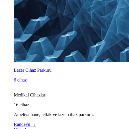
Lazer Cihaz Parkuru
6 cihaz
Medikal Cihazlar
16
cihaz
Ameliyathane, tetkik ve lazer cihaz parkuru.
Randevu
→