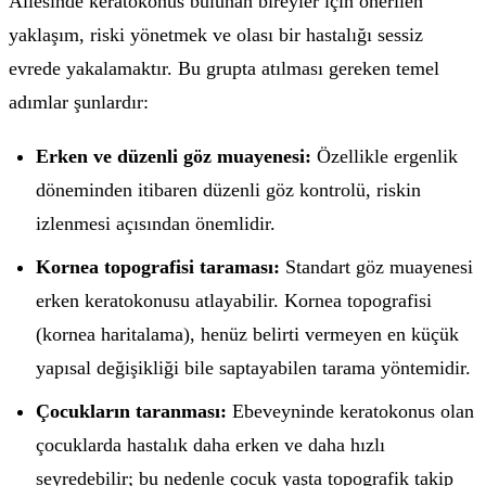
Ailesinde keratokonus bulunan bireyler için önerilen
yaklaşım, riski yönetmek ve olası bir hastalığı sessiz
evrede yakalamaktır. Bu grupta atılması gereken temel
adımlar şunlardır:
Erken ve düzenli göz muayenesi:
Özellikle ergenlik
döneminden itibaren düzenli göz kontrolü, riskin
izlenmesi açısından önemlidir.
Kornea topografisi taraması:
Standart göz muayenesi
erken keratokonusu atlayabilir. Kornea topografisi
(kornea haritalama), henüz belirti vermeyen en küçük
yapısal değişikliği bile saptayabilen tarama yöntemidir.
Çocukların taranması:
Ebeveyninde keratokonus olan
çocuklarda hastalık daha erken ve daha hızlı
seyredebilir; bu nedenle çocuk yaşta topografik takip