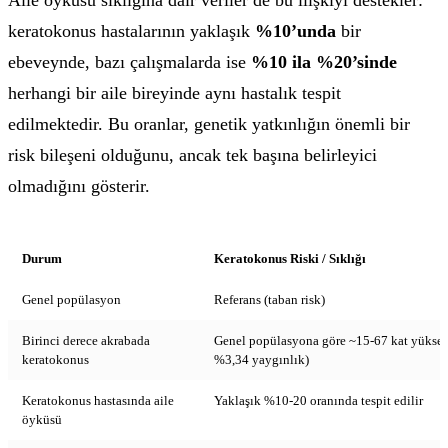
Aile öyküsü sıklığına dair veriler de bu ilişkiyi destekler:
keratokonus hastalarının yaklaşık
%10’unda
bir
ebeveynde, bazı çalışmalarda ise
%10 ila %20’sinde
herhangi bir aile bireyinde aynı hastalık tespit
edilmektedir. Bu oranlar, genetik yatkınlığın önemli bir
risk bileşeni olduğunu, ancak tek başına belirleyici
olmadığını gösterir.
Durum
Keratokonus Riski / Sıklığı
Genel popülasyon
Referans (taban risk)
Birinci derece akrabada
Genel popülasyona göre ~15-67 kat yüksek
keratokonus
%3,34 yaygınlık)
Keratokonus hastasında aile
Yaklaşık %10-20 oranında tespit edilir
öyküsü