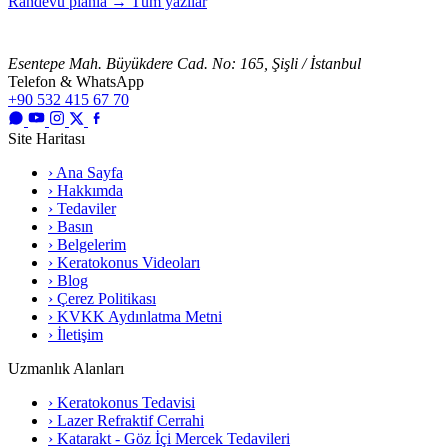
Randevu planla
→
Tüm yazılar
Esentepe Mah. Büyükdere Cad. No: 165, Şişli / İstanbul
Telefon & WhatsApp
+90 532 415 67 70
Site Haritası
› Ana Sayfa
› Hakkımda
› Tedaviler
› Basın
› Belgelerim
› Keratokonus Videoları
› Blog
› Çerez Politikası
› KVKK Aydınlatma Metni
› İletişim
Uzmanlık Alanları
› Keratokonus Tedavisi
› Lazer Refraktif Cerrahi
› Katarakt - Göz İçi Mercek Tedavileri