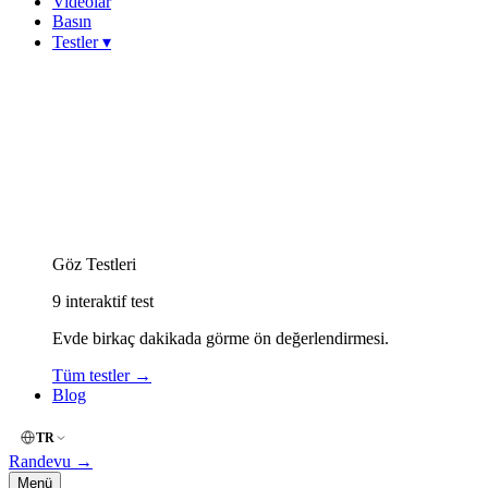
Videolar
Basın
Testler
▾
Görme Keskinliği (Snellen)
Miyop (Kırmızı-Yeşil)
Hipermetrop (Yakın Okuma)
Astigmat (Çizgi / Fan)
Keratokonus Risk
Amsler Grid (Merkezi Görme)
Renk Körlüğü (İshihara)
Göz Kuruluğu (OSDI)
Göz Yorgunluğu (Dijital)
Göz Testleri
9
interaktif test
Evde birkaç dakikada görme ön değerlendirmesi.
Tüm testler
→
Blog
TR
Randevu
→
Menü