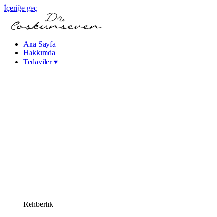
İçeriğe geç
Ana Sayfa
Hakkımda
Tedaviler
▾
Keratokonus Tedavisi
Katarakt - Göz İçi Mercek Tedavileri
Femtosaniye Lazerle Katarakt Tedavisi (FLACS)
Fako Katarakt Ameliyatı
Lazer Refraktif Cerrahi
Femtosaniye Lazer (Intralase)
SMILE Lazer Göz Ameliyatı
PRK Lazer Göz Ameliyatı
iLASIK Lazer Göz Ameliyatı
Excimer Lazer Göz Ameliyatı
Yüksek Miyopi Tedavileri (ICL & Fakik Lens)
Kuru Göz Tedavileri
Kornea Hastalıkları
Yakın Görme Bozukluğu (Presbiyopi) Tedavisi
Rehberlik