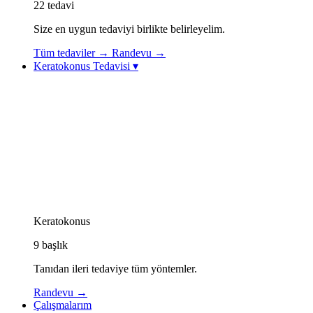
22
tedavi
Size en uygun tedaviyi birlikte belirleyelim.
Tüm tedaviler
→
Randevu
→
Keratokonus Tedavisi
▾
Keratokonus Tedavisi
Keratokonus Videoları
Topolazer (Topography-Guided Excimer Lazer)
Korneal Kollajen Çapraz Bağlama (CXL / Cross-
Linking)
Göz İçi Kontakt Lens (ICL)
Görme Rehabilitasyonu: Özel Kontakt Lensler
Kornea İçi Halka Tedavisi (Intacs / Keraring)
CAIRS Tedavisi (Kornea İçi Doğal Halka)
Keratokonus Athens Protokolü
Keratokonus
9
başlık
Tanıdan ileri tedaviye tüm yöntemler.
Randevu
→
Çalışmalarım