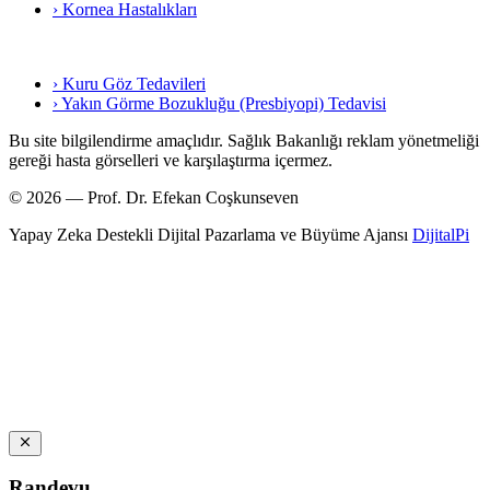
› Kornea Hastalıkları
› Kuru Göz Tedavileri
› Yakın Görme Bozukluğu (Presbiyopi) Tedavisi
Bu site bilgilendirme amaçlıdır. Sağlık Bakanlığı reklam yönetmeliği
gereği hasta görselleri ve karşılaştırma içermez.
© 2026 — Prof. Dr. Efekan Coşkunseven
Yapay Zeka Destekli Dijital Pazarlama ve Büyüme Ajansı
DijitalPi
Randevu