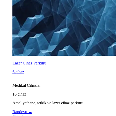
Lazer Cihaz Parkuru
6 cihaz
Medikal Cihazlar
16
cihaz
Ameliyathane, tetkik ve lazer cihaz parkuru.
Randevu
→